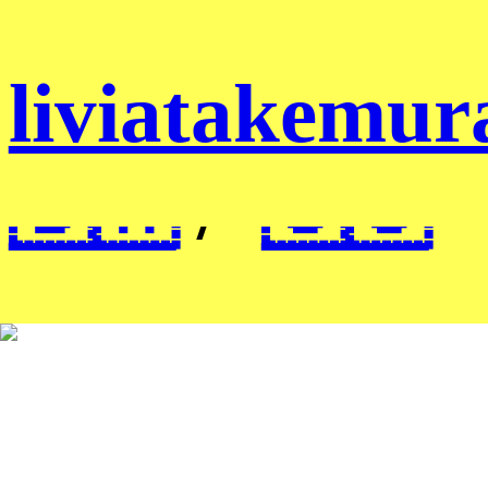
liviatakemur
liviatakemur
🇧🇷
/
🇺🇸