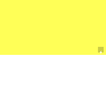
🇧🇷
/
🇺🇸