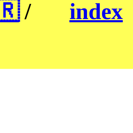
🇷
/
index
index