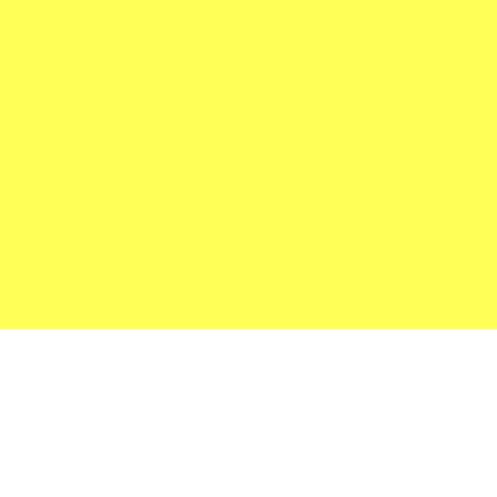
🇷
/
🇺🇸