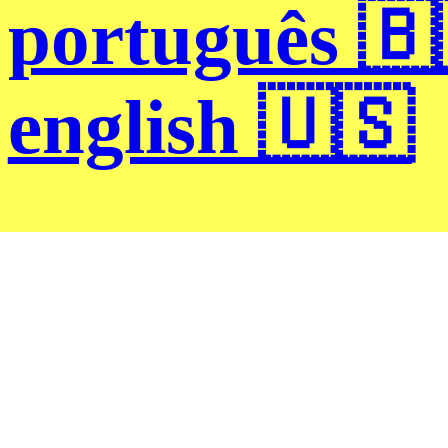
português 🇧
english 🇺🇸